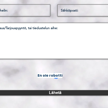
En ole robotti
Lähetä