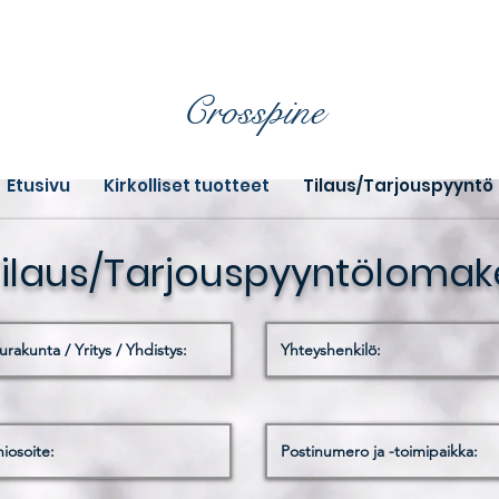
Crosspine
Etusivu
Kirkolliset tuotteet
Tilaus/Tarjouspyyntö
Tilaus/Tarjouspyyntölomak