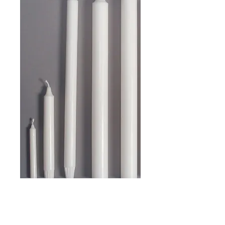
Wasa Ivory
alttarikynttilä