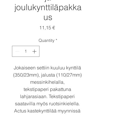
joulukynttiläpakka
us
Price
11,15 €
Quantity
*
Jokaiseen settiin kuuluu kynttilä 
(350/23mm), jalusta (110/27mm) 
messinkihelalla, 
tekstipaperi pakattuna 
lahjarasiaan. Tekstipaperi 
saatavilla myös ruotsinkielella. 
Actus kastekynttilää myynnissä 
myös erikseen.
Itsenäisyyspäiväsetissä 