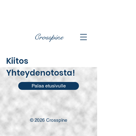
Crosspine
Kiitos
Yhteydenotosta!
Palaa etusivulle
© 2026
Crosspine